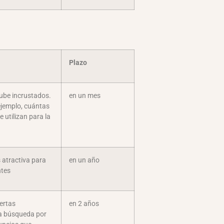
Plazo
tube incrustados.
en un mes
ejemplo, cuántas
 utilizan para la
 atractiva para
en un año
ntes
ertas
en 2 años
la búsqueda por