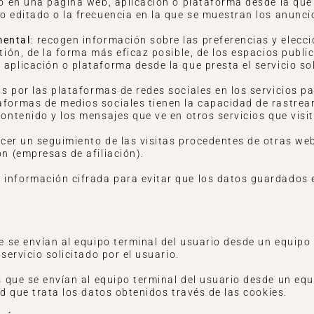
do en una página web, aplicación o plataforma desde la que 
o editado o la frecuencia en la que se muestran los anunci
mental
: recogen información sobre las preferencias y elecc
tión, de la forma más eficaz posible, de los espacios public
aplicación o plataforma desde la que presta el servicio sol
as por las plataformas de redes sociales en los servicios p
aformas de medios sociales tienen la capacidad de rastrear 
contenido y los mensajes que ve en otros servicios que visit
acer un seguimiento de las visitas procedentes de otras web
ón (empresas de afiliación).
 información cifrada para evitar que los datos guardados 
e se envían al equipo terminal del usuario desde un equipo
 servicio solicitado por el usuario.
 que se envían al equipo terminal del usuario desde un eq
dad que trata los datos obtenidos través de las cookies.