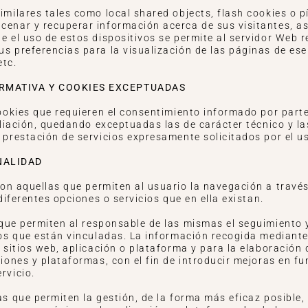
similares tales como local shared objects, flash cookies o 
cenar y recuperar información acerca de sus visitantes, a
te el uso de estos dispositivos se permite al servidor Web 
us preferencias para la visualización de las páginas de es
etc.
RMATIVA Y COOKIES EXCEPTUADAS
cookies que requieren el consentimiento informado por parte
filiación, quedando exceptuadas las de carácter técnico y la
 prestación de servicios expresamente solicitados por el u
NALIDAD
on aquellas que permiten al usuario la navegación a travé
 diferentes opciones o servicios que en ella existan.
 que permiten al responsable de las mismas el seguimiento 
los que están vinculadas. La información recogida mediante 
s sitios web, aplicación o plataforma y para la elaboración 
ciones y plataformas, con el fin de introducir mejoras en fu
rvicio.
as que permiten la gestión, de la forma más eficaz posible, 