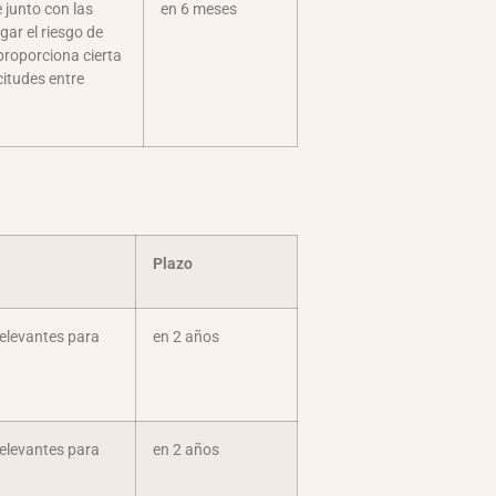
 junto con las
en 6 meses
igar el riesgo de
proporciona cierta
citudes entre
Plazo
relevantes para
en 2 años
relevantes para
en 2 años