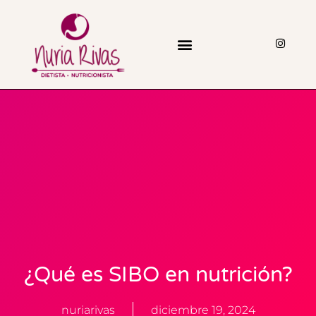
¿Qué es SIBO en nutrición?
nuriarivas
diciembre 19, 2024